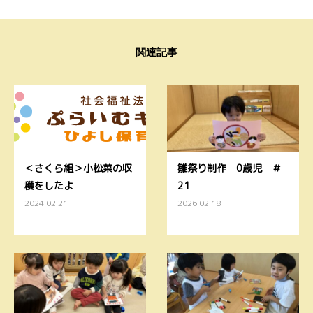
関連記事
＜さくら組＞小松菜の収
雛祭り制作 0歳児 ＃
穫をしたよ
21
2024.02.21
2026.02.18