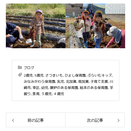
ブログ
2歳児
,
5歳児
,
さつまいも
,
ひよし保育園
,
ぷらいむキッズ
,
みなみがわら保育園
,
乳児
,
北加瀬
,
南加瀬
,
子育て支援
,
川
崎市
,
幸区
,
幼児
,
暖炉のある保育園
,
絵本のある保育園
,
芋
掘り
,
食育
,
３歳児
,
４歳児
前の記事
次の記事