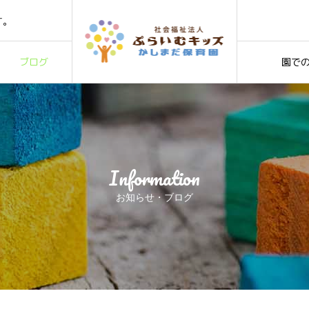
026＃11
す。
7
ブログ
園で
026＃11
す。
7
Information
お知らせ・ブログ