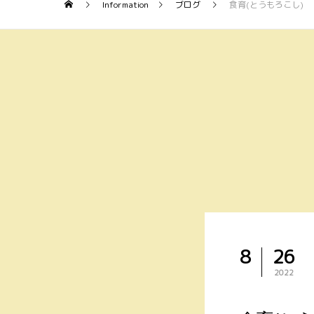
Information
ブログ
食育(とうもろこし)
8
26
2022