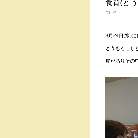
食育(と
ブログ
8月24日(水
とうもろこし
皮がありその